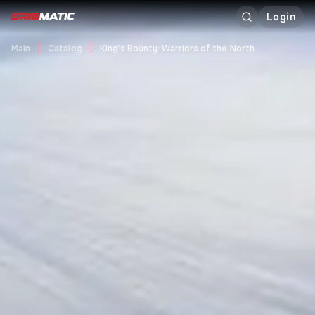
Login
Main
Catalog
King's Bounty: Warriors of the North