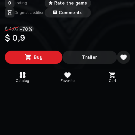
0
Rate the game
1 rating
Comments
Drigmatic edition
-
78
%
$ 4,02
$ 0,9
Buy
Trailer
Catalog
Favorite
Cart
Editions
Selected